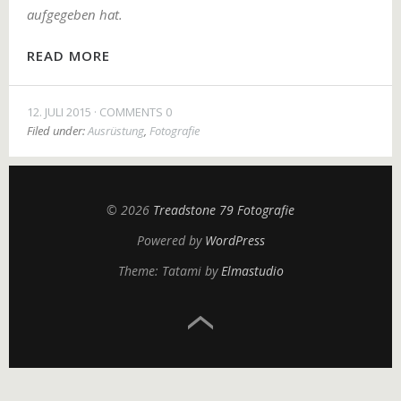
aufgegeben hat.
READ MORE
12. JULI 2015
COMMENTS 0
Filed under:
Ausrüstung
,
Fotografie
© 2026
Treadstone 79 Fotografie
Powered by
WordPress
Theme: Tatami by
Elmastudio