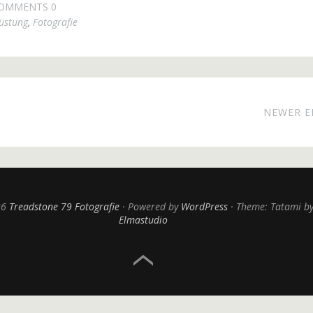
OMMENTS 0
üstung
,
Fotografie
NEWER E
26
Treadstone 79 Fotografie
Powered by
WordPress
Theme: Tatami b
Elmastudio