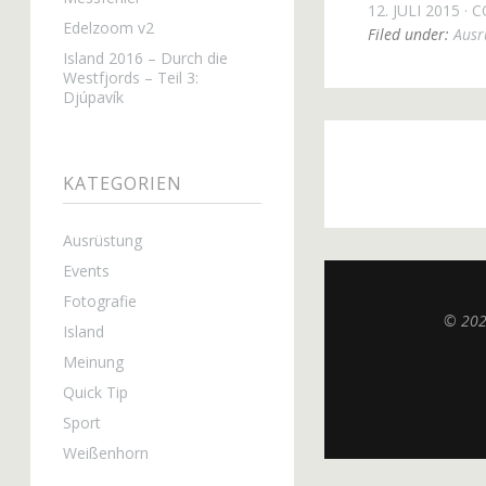
12. JULI 2015
C
Edelzoom v2
Filed under:
Ausr
Island 2016 – Durch die
Westfjords – Teil 3:
Djúpavík
KATEGORIEN
Ausrüstung
Events
Fotografie
© 20
Island
Meinung
Quick Tip
Sport
Weißenhorn