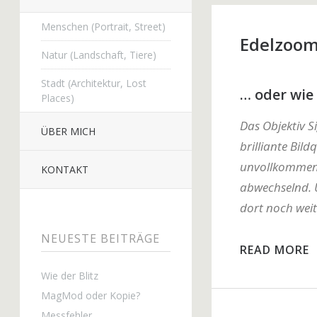
Menschen (Portrait, Street)
Edelzoom
Natur (Landschaft, Tiere)
Stadt (Architektur, Lost
… oder wie 
Places)
Das Objektiv S
ÜBER MICH
brilliante Bil
unvollkommene
KONTAKT
abwechselnd. 
dort noch weit
NEUESTE BEITRÄGE
READ MORE
Wie der Blitz
MagMod oder Kopie?
Messfehler