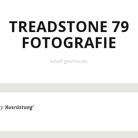
TREADSTONE 79
FOTOGRAFIE
Scharf geschossen.
ry
‘
Ausrüstung
’