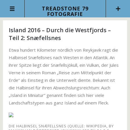
TREADSTONE 79
FOTOGRAFIE
Island 2016 – Durch die Westfjords –
Teil 2: Snæfellsnes
Etwa hundert Kilometer nördlich von Reykjavik ragt die
Halbinsel Snæfellsnes nach Westen in den Atlantik. An
ihrer Spitze liegt der Snæfellsjökull, ein Vulkan, der Jules
Verne in seinem Roman „Reise zum Mittelpunkt der
Erde“ als Einstieg in die Unterwelt diente. Bekannt ist
die Halbinsel für ihren Abwechslungsreichtum: Auch
„Island in Miniatur“ genannt finden sich hier viele
Landschaftstypen aus ganz Island auf einem Fleck.
DIE HALBINSEL SNÆFELLSNES (QUELLE: WIKIPEDIA, BY