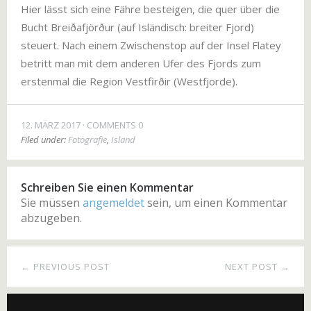
Hier lässt sich eine Fähre besteigen, die quer über die
Bucht Breiðafjörður (auf Isländisch: breiter Fjord)
steuert. Nach einem Zwischenstop auf der Insel Flatey
betritt man mit dem anderen Ufer des Fjords zum
erstenmal die Region Vestfirðir (Westfjorde).
12. MÄRZ 2017
COMMENTS 0
Filed under:
Fotografie
,
Island
Schreiben Sie einen Kommentar
Sie müssen
angemeldet
sein, um einen Kommentar
abzugeben.
← PREVIOUS POST
NEXT POST →